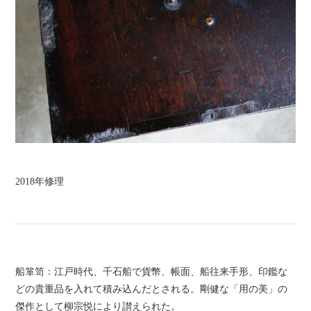
2018年修理
船箪笥：江戸時代、千石船で貨幣、帳面、船往来手形、印鑑な
どの貴重品を入れて積み込んだとされる。剛健な「用の美」の
傑作として柳宗悦により讃えられた。